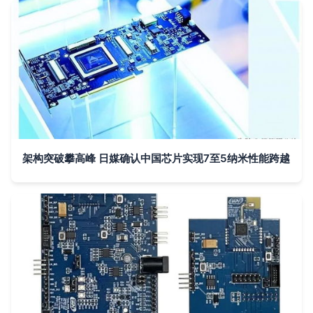
架构突破攀高峰 日媒确认中国芯片实现7至5纳米性能跨越