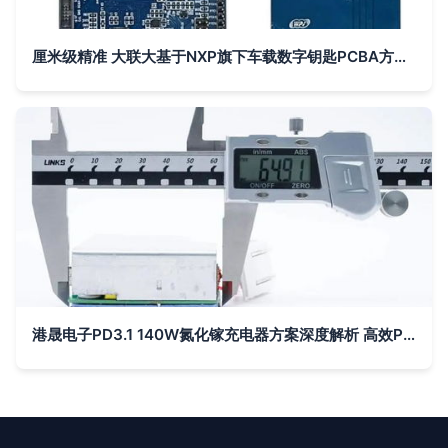
厘米级精准 大联大基于NXP旗下车载数字钥匙PCBA方案板详解
港晟电子PD3.1 140W氮化镓充电器方案深度解析 高效PCBA设计引领快充新高度