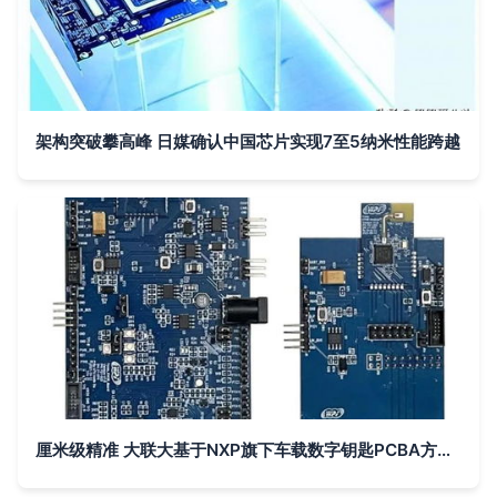
架构突破攀高峰 日媒确认中国芯片实现7至5纳米性能跨越
厘米级精准 大联大基于NXP旗下车载数字钥匙PCBA方案板详解