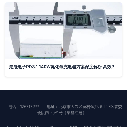
港晟电子PD3.1 140W氮化镓充电器方案深度解析 高效PCBA设计引领快充新高度
电话：1767172**
地址：北京市大兴区黄村镇芦城工业区管委
会院内平房1号（集群注册）