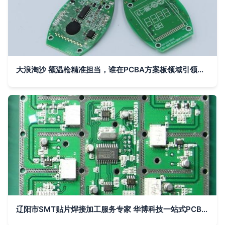
大浪淘沙 额温枪精准担当，谁在PCBA方案板领域引领风潮？
辽阳市SMT贴片焊接加工服务专家 华博科技一站式PCBA方案板解决方案